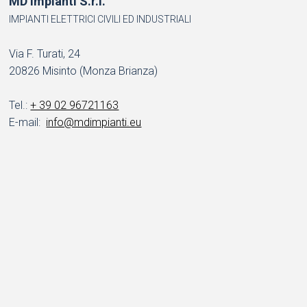
MD Impianti S.r.l.
SCRIVICI
IMPIANTI ELETTRICI CIVILI ED INDUSTRIALI
Via F. Turati, 24
20826 Misinto (Monza Brianza)
Tel.:
+ 39 02 96721163
E-mail:
info@mdimpianti.eu